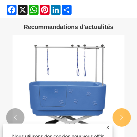
Facebook
X
WhatsApp
Pinterest
LinkedIn
Share
Recommandations d'actualités


X
Nous utilisons des cookies pour vous offrir