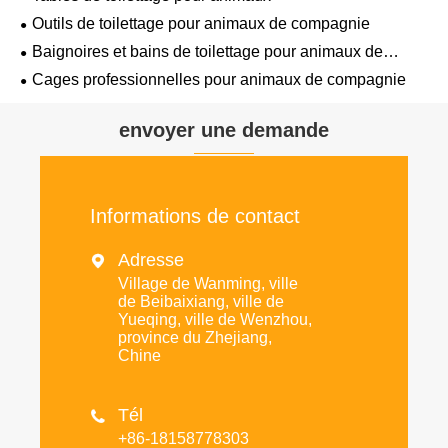
Outils de toilettage pour animaux de compagnie
Baignoires et bains de toilettage pour animaux de
compagnie
Cages professionnelles pour animaux de compagnie
envoyer une demande
Informations de contact
Adresse

Village de Wanming, ville
de Beibaixiang, ville de
Yueqing, ville de Wenzhou,
province du Zhejiang,
Chine
Tél

+86-18158778303