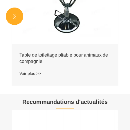


Recommandations d'actualités
Quels types d’équipements de toilettage